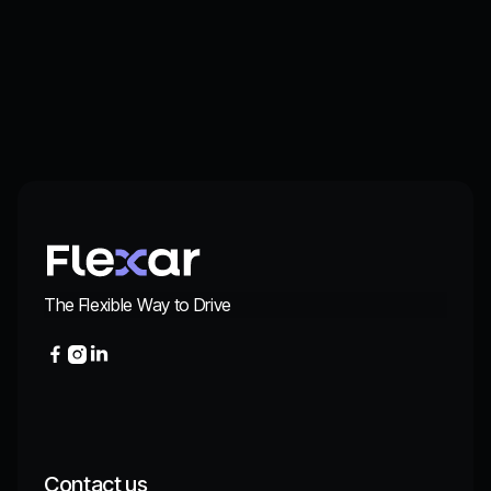
ac lacus. Amet a nunc et cum. Odio at volutpat volutpat in leo
eget ipsum diam.
Quis faucibus massa sit egestas. Sit fermentum est ac
pulvinar et sagittis sed sit ut. Quis faucibus aenean nibh
vestibulum enim mi sit. Sollicitudin ultrices ultrices in ipsum
urna fringilla massa leo.
The Flexible Way to Drive



Contact us